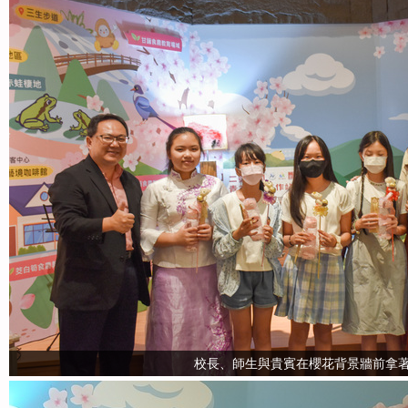
校長、師生與貴賓在櫻花背景牆前拿