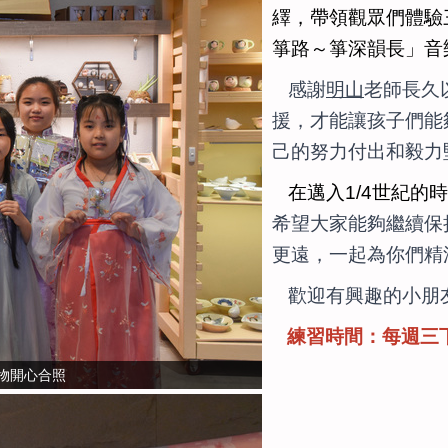
繹，帶領觀眾們體驗
箏路～箏深韻長」音
感謝
明山
老師長久
援，才能讓孩子們能
己的努力付出和毅力
在邁入1/4世紀的
希望大家能夠繼續保
更遠，一起為你們精湛的
歡迎有興趣的小朋
練習時間：每週三
物開心合照
202