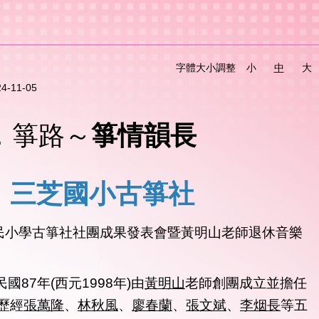
字體大小調整
小
中
大
24-11-05
箏情韻長
．箏路
～
國小古箏社
民小學古箏社社團成果發表會暨黃明山老師退休音樂
87年(西元1998年)由
黃明山
老師創團成立並擔任
歷經
張萬隆
、
林秋風
、
廖春蘭
、
張文斌
、
李烟長
等五