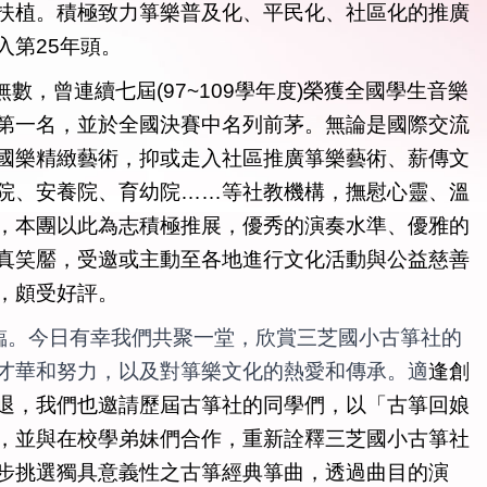
扶植。積極致力箏樂普及化、平民化、社區化的推廣
入第25年頭。
數，曾連續七屆(97~109學年度)榮獲全國學生音樂
第一名，並於全國決賽中名列前茅。無論是國際交流
國樂精緻藝術，抑或走入社區推廣箏樂藝術、薪傳文
院、安養院、育幼院……等社教機構，撫慰心靈、溫
，本團以此為志積極推展，優秀的演奏水準、優雅的
真笑靨，受邀或主動至各地進行文化活動與公益慈善
，頗受好評。
臨。今日有幸我們共聚一堂，欣賞三芝國小古箏社的
才華和努力，以及對箏樂文化的熱愛和傳承。適
逢創
退，我們也邀請歷屆古箏社的同學們，以「古箏回娘
，並與在校學弟妹們合作，重新詮釋三芝國小古箏社
步挑選獨具意義性之古箏經典箏曲，透過曲目的演