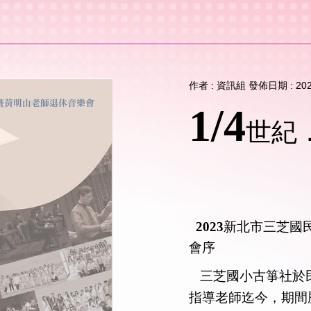
作者 :
資訊組
發佈日期 :
20
1/4
世紀
三芝
2023
新北市三芝國
會序
三芝國小古箏社於民國
指導老師迄今，期間