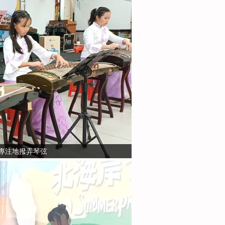
專注地撥弄琴弦