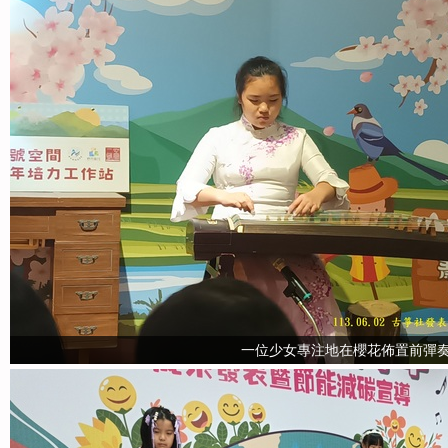
一位少女專注地在櫻花佈置前彈