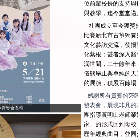
位前輩校長的支持與
與教學，迄今堂堂邁
社團成立至今獲獎無
比賽新北市古箏獨奏
文化參訪交流，發揚
化紮根；甚者深入醫
潤世間，二十餘年來
儀態舉止與單純的天
的展演，積累百餘場
感謝所有貴賓的蒞
發表會，展現非凡的
休音樂會海報
團指導
黃明山
老師榮
家」的形式回到母校
歷年經典曲目，並同