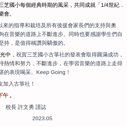
三芝國小每個經典時期的風采，共同成就「1/4世紀．
樂會。
以來的指導和栽培及所有後援會家長們的支持與奧
夠在音樂的道路上不斷進步。同時也要感謝學生們自
堅持，是值得稱讚與驕傲的。
時光中，
祝賀三芝國小古箏社的發表會取得圓滿成功，
持熱情和努力，不斷進步，在學習音樂的道路上走得
表現喝采。Keep Going！
友加入古箏社！
下午
。
校長 許文勇 謹誌
3.05