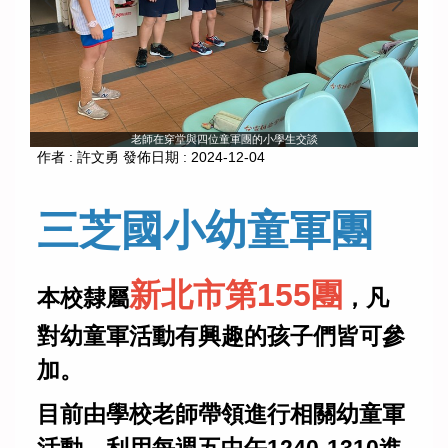
老師在穿堂與四位童軍團的小學生交談
作者 :
許文勇
發佈日期 :
2024-12-04
三芝國小幼童軍團
新北市第155團
本校隸屬
，凡
對幼童軍活動有興趣的孩子們皆可參
加。
目前由學校老師帶領進行相關幼童軍
活動，利用每週五中午1240-1310進