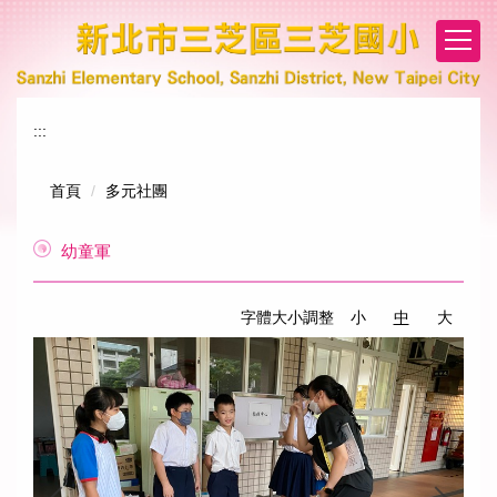
跳
到
主
要
內
:::
容
區
首頁
多元社團
幼童軍
字體大小調整
小
中
大