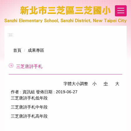
跳
到
主
要
內
:::
容
區
首頁
成果專區
三芝唐詩手札
字體大小調整
小
中
大
作者 :
資訊組
發佈日期 :
2019-06-27
三芝唐詩手札低年段
三芝唐詩手札中年段
三芝唐詩手札高年段