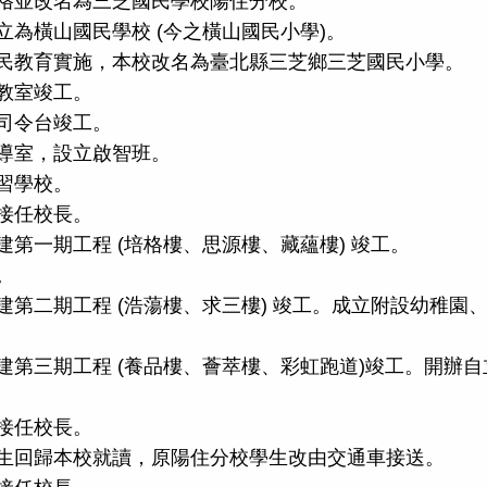
班升格並改名為三芝國民學校陽住分校。
獨立為橫山國民學校 (今之橫山國民小學)。
年國民教育實施，本校改名為臺北縣三芝鄉三芝國民小學。
層教室竣工。
、司令台竣工。
輔導室，設立啟智班。
補習學校。
生接任校長。
建第一期工程 (培格樓、思源樓、藏蘊樓) 竣工。
。
改建第二期工程 (浩蕩樓、求三樓) 竣工。成立附設幼稚園
改建第三期工程 (養品樓、薈萃樓、彩虹跑道)竣工。開辦自
生接任校長。
校學生回歸本校就讀，原陽住分校學生改由交通車接送。