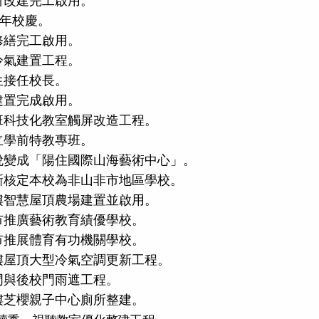
廁所改建完工啟用。
週年校慶。
新修繕完工啟用。
級冷氣建置工程。
先生接任校長。
室建置完成啟用。
通班科技化教室觸屏改造工程。
成立學前特教專班。
校蛻變成「陽住國際山海藝術中心」。
更新核定本校為非山非市地區學校。
格樓智慧屋頂農場建置並啟用。
北市推廣藝術教育績優學校。
北市推展體育有功機關學校。
蕩樓屋頂大型冷氣空調更新工程。
校門與後校門雨遮工程。
品樓芝櫻親子中心廁所整建。