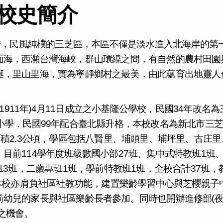
校史簡介
秀，民風純樸的三芝區，本區不僅是淡水進入北海岸的第
面海，西瀕台灣海峽，群山環繞之間，有自然的農村田園
蜒，里山里海，實為寧靜鄉村之最美，由此蘊育出地靈人
911年)4月11日成立之小基隆公學校，民國34年改名為
小學，民國99年配合臺北縣升格，本校改名為新北市三
面積2.3公頃，學區包括八賢里、埔頭里、埔坪里、古庄里
目前114學年度班級數國小部27班、集中式特教班1班
班3班，二歲專班1班，學前特教班1班，全校合計37班，
，本校亦肩負社區社教功能，建置樂齡學習中心與芝櫻親子
前幼兒的家長與社區樂齡長者參加。同時也開辦進修部(
之機會。