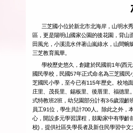
三芝國小位於新北市北海岸，山明水
區，更是陽明山國家公園的後花園，背山
田風光，小溪流水伴著山嵐綠水，山間蜿
三芝教育風華。
學校歷史悠久，創建於民國前1年(西元1
國民學校，民國57年正式命名為三芝國民
芝國民小學，至今已有115年歷史。校地
庄里、茂長里、錫板里、後厝里、福德里。
式特教班2班，幼兒園部分計有3-5歲混齡
員工91位，學生共計700人。除此之外
心，開設多元學習課程，鼓勵家中有學齡
校)，提供社區失學長者及新住民學習中文