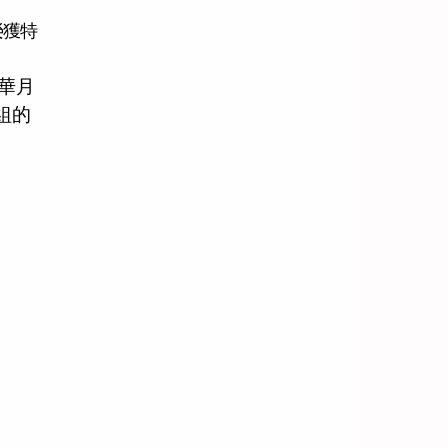
榮獲特
華月
組的