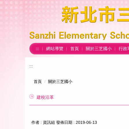
跳
到
主
要
內
容
區
:::
網站導覽
首頁
關於三芝國小
行政
:::
首頁
關於三芝國小
建校沿革
作者 :
資訊組
發佈日期 :
2019-06-13