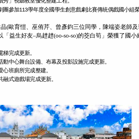
藝芝讀秀」視聽教室優化整建工程。
中劇團參加113學年度全國學生創意戲劇比賽傳統偶戲國小組
作品(歐育愷、巫侑芹、曾彥鈞三位同學，陳端姿老師及
益生好友–烏趖趖(oo-so-so)的茭白筍」榮獲了國小
。
樓電梯完成更新。
樓活動中心舞台設備、布幕及投影設施完成更新。
班愛心班廁所
完成
整建。
園共融式遊戲場完成更新。