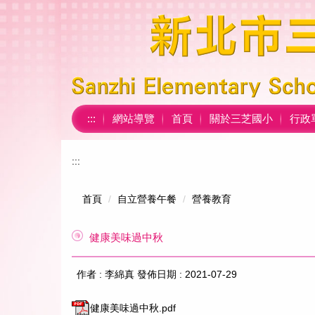
跳
到
主
要
內
容
區
:::
網站導覽
首頁
關於三芝國小
行政
:::
首頁
自立營養午餐
營養教育
健康美味過中秋
作者 :
李綿真
發佈日期 :
2021-07-29
健康美味過中秋.pdf