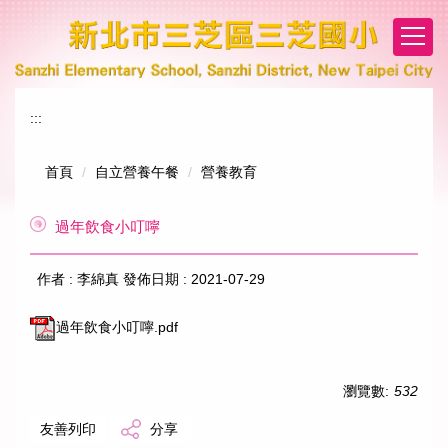
跳
到
主
要
內
:::
容
區
首頁
自立營養午餐
營養教育
過年飲食小叮嚀
作者 :
李綿真
發佈日期 :
2021-07-29
過年飲食小叮嚀.pdf
瀏覽數:
532
友善列印
分享