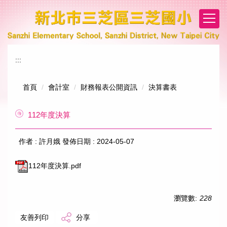
跳
到
主
要
內
:::
容
區
首頁
會計室
財務報表公開資訊
決算書表
112年度決算
作者 :
許月娥
發佈日期 :
2024-05-07
112年度決算.pdf
瀏覽數:
228
友善列印
分享