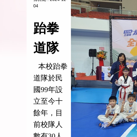
04
跆拳
道隊
本校跆拳
道隊於民
國99年設
立至今十
餘年，目
前校隊人
數有30人