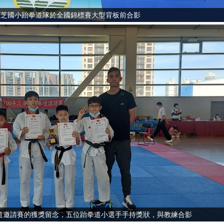
三芝國小跆拳道隊於全國錦標賽大型背板前合影
拳道邀請賽的獲獎留念，五位跆拳道小選手手持獎狀，與教練合影