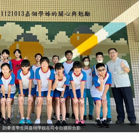
跆拳道學生與嘉翎學姐在司令台牆前合影