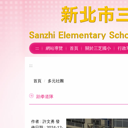
跳
到
主
要
內
容
區
:::
網站導覽
首頁
關於三芝國小
行政
:::
首頁
多元社團
跆拳道隊
作者 :
許文勇
發
佈日期 :
2024-12-