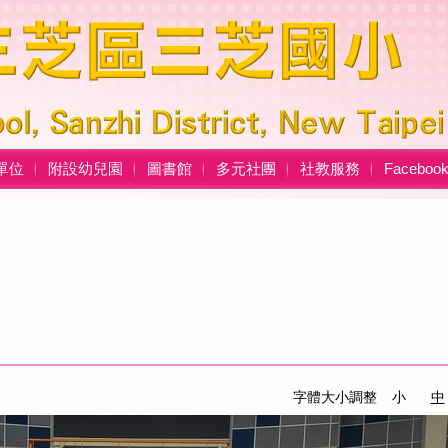
單位
附設幼兒園
圖書館
多元社團
社教服務
Facebo
字體大小調整
小
中