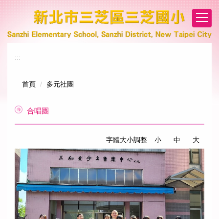
跳
到
主
要
內
:::
容
區
首頁
多元社團
合唱團
字體大小調整
小
中
大