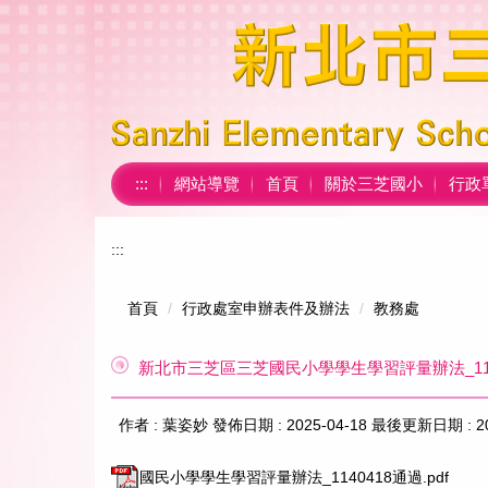
跳
到
主
要
內
容
區
:::
網站導覽
首頁
關於三芝國小
行政
:::
首頁
行政處室申辦表件及辦法
教務處
新北市三芝區三芝國民小學學生學習評量辦法_114
作者 :
葉姿妙
發佈日期 :
2025-04-18
最後更新日期 :
2
國民小學學生學習評量辦法_1140418通過.pdf