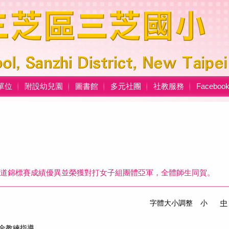
單位
附設幼兒園
圖書館
多元社團
社教服務
Facebo
民跆拳道錦標賽成績優異並榮獲對打女子組團體亞軍，全體師生同賀。
字體大小調整
小
中
金教練指導。