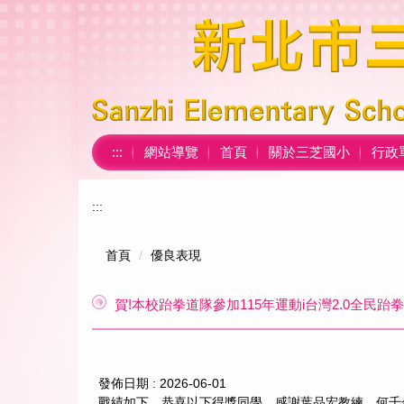
跳
到
主
要
內
容
區
:::
網站導覽
首頁
關於三芝國小
行政
:::
首頁
優良表現
賀!本校跆拳道隊參加115年運動i台灣2.0全
發佈日期 :
2026-06-01
戰績如下，恭喜以下得獎同學，感謝葉品宏教練、何千