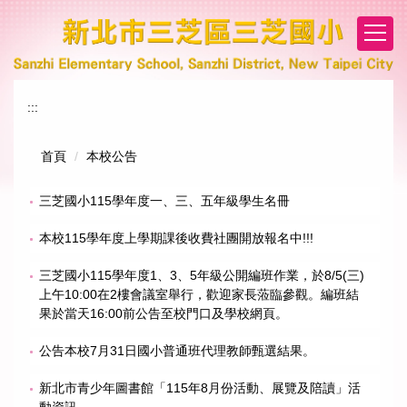
跳
到
主
要
內
:::
容
區
首頁
本校公告
三芝國小115學年度一、三、五年級學生名冊
本校115學年度上學期課後收費社團開放報名中!!!
三芝國小115學年度1、3、5年級公開編班作業，於8/5(三)
上午10:00在2樓會議室舉行，歡迎家長蒞臨參觀。編班結
果於當天16:00前公告至校門口及學校網頁。
公告本校7月31日國小普通班代理教師甄選結果。
新北市青少年圖書館「115年8月份活動、展覽及陪讀」活
動資訊