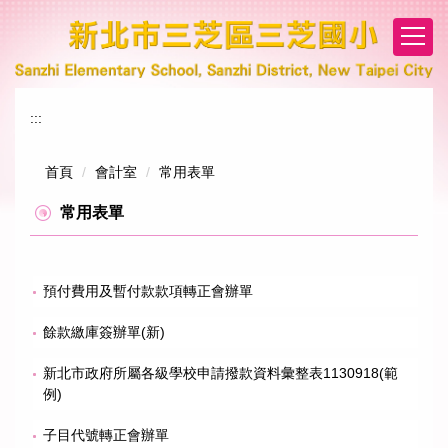
跳
到
主
要
內
:::
容
區
首頁
會計室
常用表單
常用表單
預付費用及暫付款款項轉正會辦單
餘款繳庫簽辦單(新)
新北市政府所屬各級學校申請撥款資料彙整表1130918(範
例)
子目代號轉正會辦單